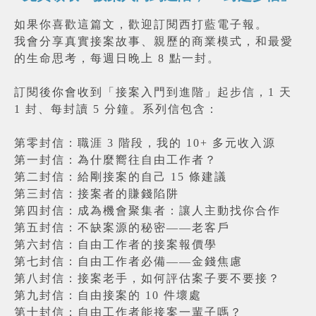
如果你喜歡這篇文，歡迎訂閱西打藍電子報。
我會分享真實接案故事、親歷的商業模式，和最愛
的生命思考，每週日晚上 8 點一封。
訂閱後你會收到「接案入門到進階」起步信，1 天
1 封、每封讀 5 分鐘。系列信包含：
第零封信：職涯 3 階段，我的 10+ 多元收入源
第一封信：為什麼嚮往自由工作者？
第二封信：給剛接案的自己 15 條建議
第三封信：接案者的賺錢陷阱
第四封信：成為機會聚集者：讓人主動找你合作
第五封信：不缺案源的秘密——老客戶
第六封信：自由工作者的接案報價學
第七封信：自由工作者必備——金錢焦慮
第八封信：接案老手，如何評估案子要不要接？
第九封信：自由接案的 10 件壞處
第十封信：自由工作者能接案一輩子嗎？