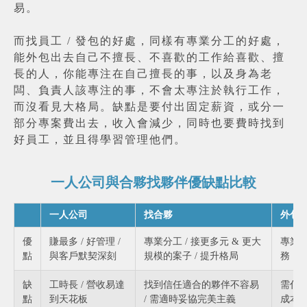
易。
而找員工 / 發包的好處，同樣有專業分工的好處，
能外包出去自己不擅長、不喜歡的工作給喜歡、擅
長的人，你能專注在自己擅長的事，以及身為老
闆、負責人該專注的事，不會太專注於執行工作，
而沒看見大格局。缺點是要付出固定薪資，或分一
部分專案費出去，收入會減少，同時也要費時找到
好員工，並且得學習管理他們。
一人公司與合夥找夥伴優缺點比較
一人公司
找合夥
外包
優
賺最多 / 好管理 /
專業分工 / 接更多元 & 更大
專業分
點
與客戶默契深刻
規模的案子 / 提升格局
務，
缺
工時長 / 營收易達
找到信任適合的夥伴不容易
需付出
點
到天花板
/ 需適時妥協完美主義
成本 