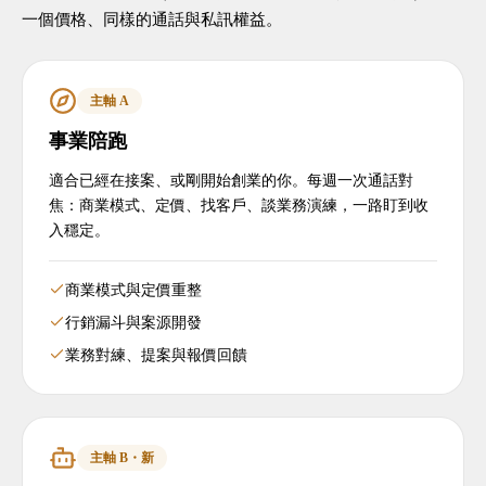
一個價格、同樣的通話與私訊權益。
主軸 A
事業陪跑
適合已經在接案、或剛開始創業的你。每週一次通話對
焦：商業模式、定價、找客戶、談業務演練，一路盯到收
入穩定。
商業模式與定價重整
行銷漏斗與案源開發
業務對練、提案與報價回饋
主軸 B・新