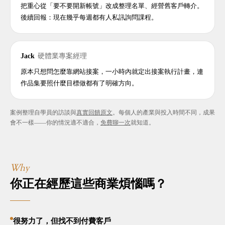
把重心從「要不要開新帳號」改成整理名單、經營舊客戶轉介。
後續回報：現在幾乎每週都有人私訊詢問課程。
Jack
硬體業專案經理
原本只想問怎麼靠網站接案，一小時內就定出接案執行計畫，連
作品集要照什麼目標做都有了明確方向。
案例整理自學員的訪談與
真實回饋原文
。每個人的產業與投入時間不同，成果
會不一樣——你的情況適不適合，
免費聊一次
就知道。
Why
你正在經歷這些商業煩惱嗎？
很努力了，但找不到付費客戶