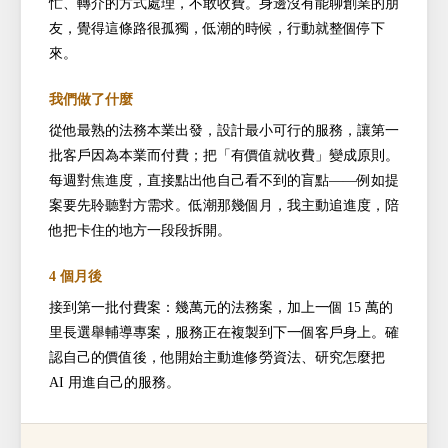
忙、轉介的方式處理，不敢收費。身邊沒有能聊創業的朋
友，覺得這條路很孤獨，低潮的時候，行動就整個停下
來。
我們做了什麼
從他最熟的法務本業出發，設計最小可行的服務，讓第一
批客戶因為本業而付費；把「有價值就收費」變成原則。
每週對焦進度，直接點出他自己看不到的盲點——例如提
案要先聆聽對方需求。低潮那幾個月，我主動追進度，陪
他把卡住的地方一段段拆開。
4 個月後
接到第一批付費案：幾萬元的法務案，加上一個 15 萬的
里長選舉輔導專案，服務正在複製到下一個客戶身上。確
認自己的價值後，他開始主動進修勞資法、研究怎麼把
AI 用進自己的服務。