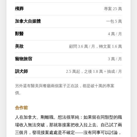
殯葬
專案 25 萬
加拿大自媒體
一包 5 萬
獸醫
4 萬 / 月
美妝
顧問 3.6 萬 / 月，轉文案 1.6 萬
寵物旅宿
3 萬 / 月
訓犬師
2.5 萬起，之後 1.8 萬 + 抽成 / 月
另外還有醫美與餐廳兩個案子正在談，都是破十萬的專案
價。
合作前
人在加拿大、剛離職。想法很單純：如果留在同類型的職
場收入無法突破，那就靠接案把收入拉上去。自己試了兩
三個月，發現接案處處是不確定——沒有同事可以討論，