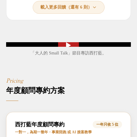
載入更多回饋（還有
6
則）
「大人的 Small Talk」節目專訪西打藍。
Pricing
年度顧問專約方案
西打藍年度顧問專約
一年只收 5 位
一對一，為期一整年・事業陪跑 或 AI 接案教學