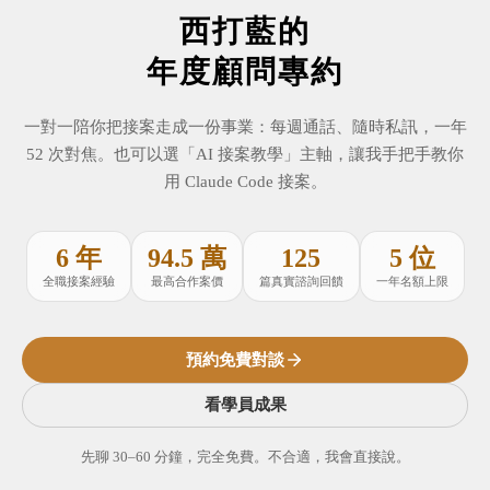
西打藍的
年度顧問專約
一對一陪你把接案走成一份事業：每週通話、隨時私訊，一年
52 次對焦。也可以選「AI 接案教學」主軸，讓我手把手教你
用 Claude Code 接案。
6 年
94.5 萬
125
5 位
全職接案經驗
最高合作案價
篇真實諮詢回饋
一年名額上限
預約免費對談
看學員成果
先聊 30–60 分鐘，完全免費。不合適，我會直接說。