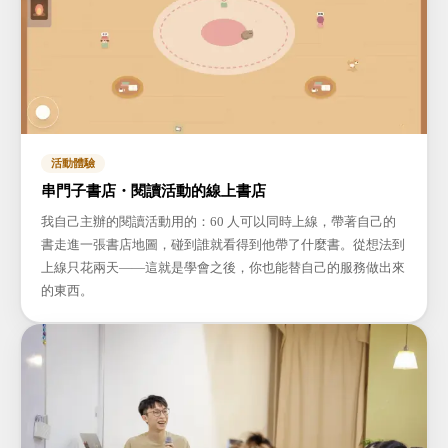
活動體驗
串門子書店・閱讀活動的線上書店
我自己主辦的閱讀活動用的：60 人可以同時上線，帶著自己的
書走進一張書店地圖，碰到誰就看得到他帶了什麼書。從想法到
上線只花兩天——這就是學會之後，你也能替自己的服務做出來
的東西。