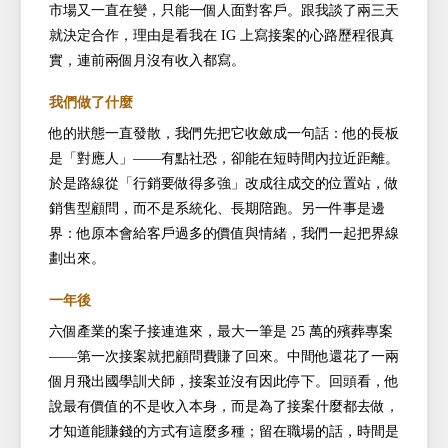
市場又一直在變，只能一個人面對客戶。跟我談了兩三天
就決定合作，理由是看我在 IG 上寫接案的心路歷程很真
實，連前兩個月沒有收入都寫。
我們做了什麼
他的狀態一直發散，我們先把它收斂成一句話：他的長板
是「對應人」——有點社恐，卻能在短時間內拉近距離。
於是路線從「行銷要做得多強」改成往成交的位置站，做
銷售型顧問，而不是系統化、長期陪跑。另一件事是邊
界：他原本會給客戶過多的價值與情緒，我們一起把界線
劃出來。
一年後
六個產業的案子接連進來，最大一筆是 25 萬的殯葬專案
——第一次接案就把顧問費賺了回來。中間他還花了一兩
個月飛出國學訓犬師，接案並沒有因此停下。回頭看，他
說最有價值的不是收入本身，而是為了接案什麼都去做，
才知道能賺錢的方式有這麼多種；留在職場的話，時間是