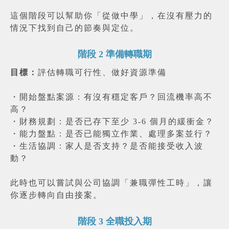
這個階段可以幫助你「從做中學」，在沒有壓力的
情況下找到自己的節奏與定位。
階段 2 準備轉職期
目標：
評估轉職可行性、做好資源準備
・
開始盤點案源：有沒有穩定客戶？回流機率高不
高？
・
財務規劃：是否已存下至少 3-6 個月的緩衝金？
・
能力盤點：是否已能獨立作業、處理多案並行？
・
生活協調：家人是否支持？是否能接受收入波
動？
此時也可以嘗試與公司協調「兼職彈性工時」，讓
你逐步轉向自由接案。
階段 3 全職投入期