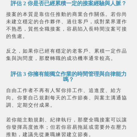
評估
2
你是否已經累積一定的接案經驗與人脈？
接案的本質是靠信任推動的商業合作關係。若你尚
未建立穩定的合作夥伴、過往客戶，或對業界運作
不熟悉，貿然全職接案，容易陷入長時間沒案可接
的焦慮。
反之，如果你已經有穩定的老客戶、累積一定作品
集與詢問度，那麼轉職的成功機率通常較高。
評估
3
你擁有能獨立作業的時間管理與自律能力
嗎？
自由工作者不再有人幫你排工作、追進度、給方
向。你要自己規劃每天的工作節奏、與案主溝通協
調、定期交付成果。
若你能主動規劃、紀律執行，那麼全職接案可以讓
你發揮高度效率；但若你容易拖延或需要外在壓力
推動，建議先從兼職練習建立節奏。