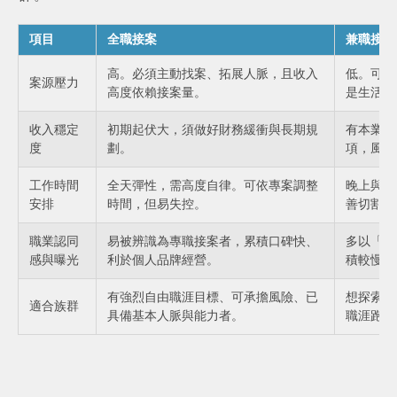
項目
全職接案
兼職接案
高。必須主動找案、拓展人脈，且收入
低。可挑
案源壓力
高度依賴接案量。
是生活主
收入穩定
初期起伏大，須做好財務緩衝與長期規
有本業支
度
劃。
項，風險
工作時間
全天彈性，需高度自律。可依專案調整
晚上與假
安排
時間，但易失控。
善切割，
職業認同
易被辨識為專職接案者，累積口碑快、
多以「副
感與曝光
利於個人品牌經營。
積較慢。
有強烈自由職涯目標、可承擔風險、已
想探索興
適合族群
具備基本人脈與能力者。
職涯跑道