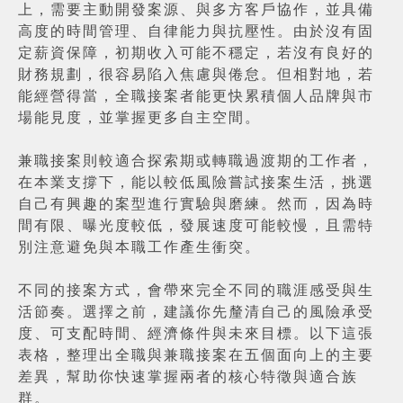
上，需要主動開發案源、與多方客戶協作，並具備
高度的時間管理、自律能力與抗壓性。由於沒有固
定薪資保障，初期收入可能不穩定，若沒有良好的
財務規劃，很容易陷入焦慮與倦怠。但相對地，若
能經營得當，全職接案者能更快累積個人品牌與市
場能見度，並掌握更多自主空間。
兼職接案則較適合探索期或轉職過渡期的工作者，
在本業支撐下，能以較低風險嘗試接案生活，挑選
自己有興趣的案型進行實驗與磨練。然而，因為時
間有限、曝光度較低，發展速度可能較慢，且需特
別注意避免與本職工作產生衝突。
不同的接案方式，會帶來完全不同的職涯感受與生
活節奏。選擇之前，建議你先釐清自己的風險承受
度、可支配時間、經濟條件與未來目標。以下這張
表格，整理出全職與兼職接案在五個面向上的主要
差異，幫助你快速掌握兩者的核心特徵與適合族
群。