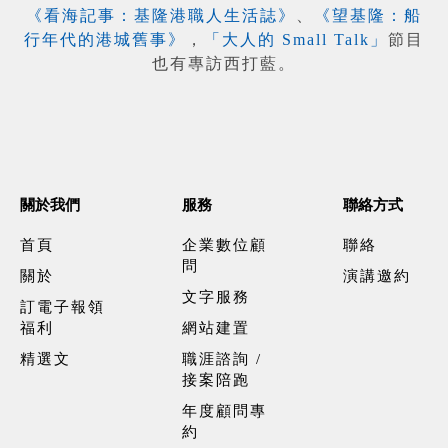
《看海記事：基隆港職人生活誌》
、
《望基隆：船
行年代的港城舊事》
，
「大人的 Small Talk」
節目
也有專訪西打藍。
關於我們
服務
聯絡方式
首頁
企業數位顧
聯絡
問
關於
演講邀約
文字服務
訂電子報領
福利
網站建置
精選文
職涯諮詢 /
接案陪跑
年度顧問專
約