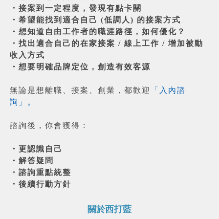
・接案到一定程度，發現有點卡關
・希望能找到適合自己 (低調人) 的接案方式
・想知道自由工作者的職涯路徑，如何優化？
・找出適合自己的在家接案 / 線上工作 / 增加被動
收入方式
・想要明確品牌定位，創造有效客源
無論是想離職、接案、創業，都歡迎
「入內諮
詢」。
諮詢後，你會獲得：
・更認識自己
・解答疑問
・諮詢重點統整
・後續行動方針
關於西打藍