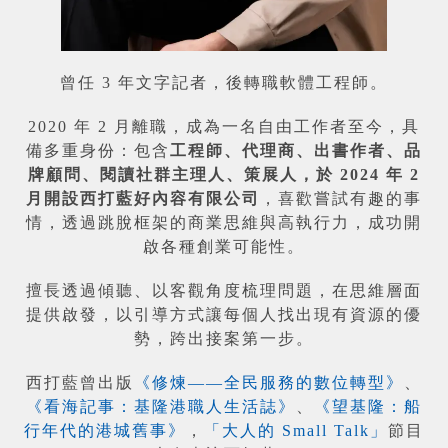
曾任 3 年文字記者，後轉職軟體工程師。
2020 年 2 月離職，成為一名自由工作者至今，具
備多重身份：包含
工程師、代理商、出書作者、品
牌顧問、閱讀社群主理人、策展人，於 2024 年 2
月開設西打藍好內容有限公司
，喜歡嘗試有趣的事
情，透過跳脫框架的商業思維與高執行力，成功開
啟各種創業可能性。
擅長透過傾聽、以客觀角度梳理問題，在思維層面
提供啟發，以引導方式讓每個人找出現有資源的優
勢，跨出接案第一步。
西打藍曾出版
《修煉——全民服務的數位轉型》
、
《看海記事：基隆港職人生活誌》
、
《望基隆：船
行年代的港城舊事》
，
「大人的 Small Talk」
節目