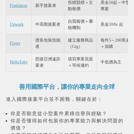
投標競標＋主
美金50起～中型
Freelancer
新手接案者
動報價
專案
自我報價＋審
Upwork
中高階接案者
美金10/hr 起
核機制
擅長包裝技能
建立服務商品
每件5～200美金
Fiverr
者
（Gig）
＋加購
想接亞洲遠距
填寫專業頁面
HelloToby
中低價為主
案者
＋等候邀約
善用國際平台，讓你的專業走向全球
進入國際接案平台並不困難，關鍵在於：
你是否願意從小型案件累積信譽與經驗？
你是否懂得如何包裝你的專業能力與解決問題的
價值？